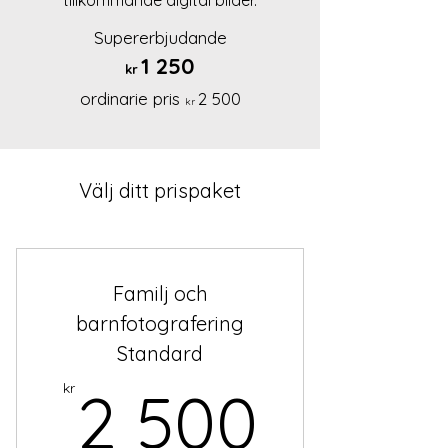
tillkommande digital bilder.
Supererbjudande
1 250
kr
ordinarie pris
2 500
kr
Välj ditt prispaket
Familj och
barnfotografering
Standard
2 500
kr
2 500