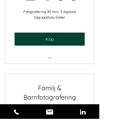
Fotografering 45 min, 3 digitala
högupplösta bilder.
Köp
Familj/ Barnfotografering
Familj &
Barnfotografering
Premium
3 800
kr
3 800